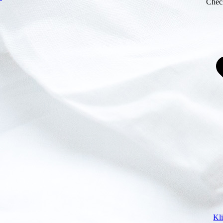
Chec
Kl