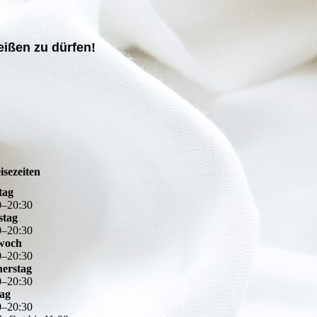
eißen zu dürfen!
isezeiten
tag
0
–
20
:
30
stag
0
–
20
:
30
woch
0
–
20
:
30
erstag
0
–
20
:
30
tag
0
–
20
:
30