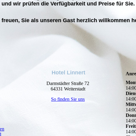
und wir prüfen die Verfügbarkeit und Preise für Sie.
freuen, Sie als unseren Gast herzlich willkommen h
Hotel Linnert
Anre
Mon
Darmstädter Straße 72
14
:
0
64331 Weiterstadt
Dien
14
:
0
So finden Sie uns
Mitt
14
:
0
Donn
14
:
0
Frei
en
14
:
0
d